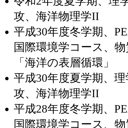
令和2年度夏学期、理
攻、海洋物理学II
平成30年度冬学期、P
国際環境学コース、物質
「海洋の表層循環」
平成30年度夏学期、
攻、海洋物理学II
平成28年度冬学期、P
国際環境学コース、物