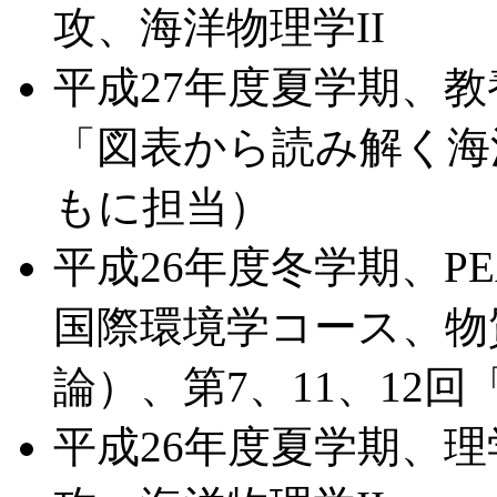
攻、海洋物理学II
平成27年度夏学期、
「図表から読み解く海
もに担当）
平成26年度冬学期、P
国際環境学コース、物
論）、第7、11、12
平成26年度夏学期、