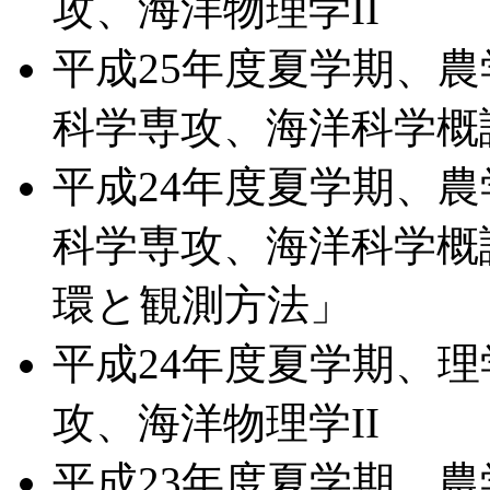
攻、海洋物理学II
平成25年度夏学期、
科学専攻、海洋科学概
平成24年度夏学期、
科学専攻、海洋科学概
環と観測方法」
平成24年度夏学期、
攻、海洋物理学II
平成23年度夏学期、