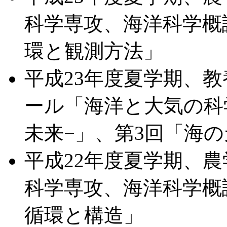
科学専攻、海洋科学概
環と観測方法」
平成23年度夏学期、
ール「海洋と大気の科
未来−」、第3回「海
平成22年度夏学期、
科学専攻、海洋科学概
循環と構造」